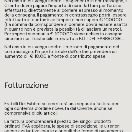
Nel caso in cui venga scelto il pagamento in contrassegno, il
Cliente dovrà pagare l’importo di cui in fattura per l’ordine
effettuato, direttamente al corriere espresso al momento
della consegna. Il pagamento in contrassegno potrà essere
effettuato in contanti se l’importo non supera € 1000.00
(La somma da corrispondere al corriere dovrà essere esatta
in quanto non è prevista la possibilità di lasciare un resto).
Per importi superiori a € 1000.00 viene richiesto assegno
circolare non trasferibile intestato a F.LLI DEL FABBRO SRL.
Nel caso in cui venga scelto il metodo di pagamento del
contrassegno, l’importo totale dell’ordine prevederà un
aumento di € 10,00 a fronte di contributo spese.
Fatturazione
Fratelli Del Fabbro srl emetterà una separata fattura per
ogni conferma d’ordine ricevuta dal Cliente, anche se
comprensiva di più articoli.
La fattura comprenderà il prezzo dei singoli prodotti
ordinati, l’IVA applicata, le spese di spedizione, le ulteriori
spese aggiuntive legate a specifiche forme di pagamento