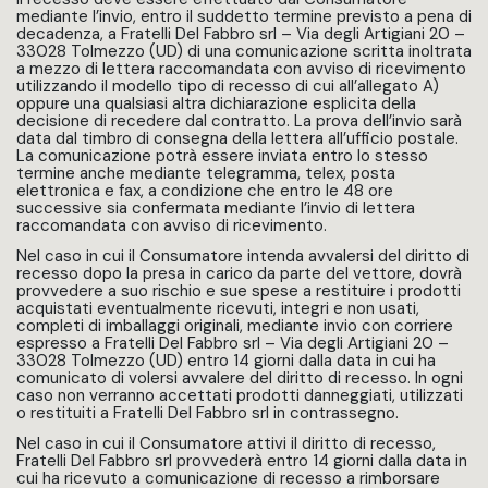
mediante l’invio, entro il suddetto termine previsto a pena di
decadenza, a Fratelli Del Fabbro srl – Via degli Artigiani 20 –
33028 Tolmezzo (UD) di una comunicazione scritta inoltrata
a mezzo di lettera raccomandata con avviso di ricevimento
utilizzando il modello tipo di recesso di cui all’allegato A)
oppure una qualsiasi altra dichiarazione esplicita della
decisione di recedere dal contratto. La prova dell’invio sarà
data dal timbro di consegna della lettera all’ufficio postale.
La comunicazione potrà essere inviata entro lo stesso
termine anche mediante telegramma, telex, posta
elettronica e fax, a condizione che entro le 48 ore
successive sia confermata mediante l’invio di lettera
raccomandata con avviso di ricevimento.
Nel caso in cui il Consumatore intenda avvalersi del diritto di
recesso dopo la presa in carico da parte del vettore, dovrà
provvedere a suo rischio e sue spese a restituire i prodotti
acquistati eventualmente ricevuti, integri e non usati,
completi di imballaggi originali, mediante invio con corriere
espresso a Fratelli Del Fabbro srl – Via degli Artigiani 20 –
33028 Tolmezzo (UD) entro 14 giorni dalla data in cui ha
comunicato di volersi avvalere del diritto di recesso. In ogni
caso non verranno accettati prodotti danneggiati, utilizzati
o restituiti a Fratelli Del Fabbro srl in contrassegno.
Nel caso in cui il Consumatore attivi il diritto di recesso,
Fratelli Del Fabbro srl provvederà entro 14 giorni dalla data in
cui ha ricevuto a comunicazione di recesso a rimborsare