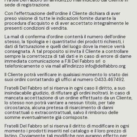
Fratelli Del Fabbro srl all’indirizzo mail indicato dal Cliente in
sede di registrazione.
Con l’effettuazione dell’ordine il Cliente dichiara di aver
preso visione di tutte le indicazioni fornite durante la
procedura d’acquisto e di aver accettato integralmente le
presenti condizioni di vendita.
La mail di conferma d’ordine conterrà il numero dell’ordine
stesso, la tipologia e i quantitativi dei prodotti richiesti, i
dati di fatturazione e quelli del luogo dove la merce verrà
consegnata. A tal proposito si invita il Cliente a controllare
sempre la correttezza di tali dati e in caso di errore di darne
immediata comunicazione a F.lli Del Fabbro srl o
telefonicamente o via mail all’indirizzo info@delfabbro.org
Il Cliente potrà verificare in qualsiasi momento lo stato dei
suoi ordini contattando gli uffici al numero 0433.467492.
Fratelli Del Fabbro srl si riserva in ogni caso il diritto, a suo
insindacabile giudizio, di rifiutare gli ordini inoltrati. In caso di
mancata accettazione di un ordine effettuato da un Cliente,
lo stesso non potrà vantare a nessun titolo, per tale
circostanza, alcuna pretesa di risarcimento di danni
contrattuali o extracontrattuali, salvo il rimborso delle
somme eventualmente già corrisposte.
Fratelli Del Fabbro srl si riserva il diritto di modificare in ogni
momento i prodotti inseriti nel catalogo e il loro prezzo di
listino. Ovviamente tali modifiche non avranno effetto per