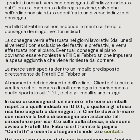
I prodotti ordinati verranno consegnati all’indirizzo indicato
dal Cliente al momento della registrazione, salvo che
nell’ordine non sia stato specificato un diverso indirizzo di
consegna.
Fratelli Del Fabbro srl non risponde in merito ai tempi di
consegna dei singoli vettori indicati.
La consegna verrà effettuata nei giorni lavorativi (dal lunedì
al venerdì) con esclusione dei festivi e prefestivi, e verrà
effettuata non al piano. Eventuali consegne al piano
dovranno essere richieste a F.lli Del Fabbro srl che imputerà
la spesa aggiuntiva che viene richiesta dal corriere.
La merce sarà spedita dentro un imballo predisposto
direttamente da Fratelli Del Fabbro srl.
Al momento del ricevimento dell’ordine il Cliente è tenuto a
verificare che il numero di colli consegnato corrisponda a
quello riportato sul D.D.T., e che gli imballi siano integri.
In caso di consegna di un numero inferiore di imballi
rispetto a quelli indicati nel D.D.T., o qualora gli stessi
risultino bagnati o danneggiati, il Cliente dovrà firmare
con riserva la bolla di consegna contestando tali
circostanze per iscritto sulla bolla stessa, e dandone
avviso a Fratelli Del Fabbro srl tramite la pagina
“Contatti” presente al seguente indirizzo
contatti
.