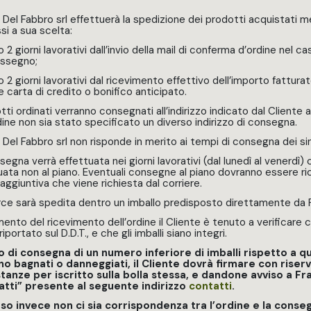
li Del Fabbro srl effettuerà la spedizione dei prodotti acquistati 
si a sua scelta:
 2 giorni lavorativi dall’invio della mail di conferma d’ordine nel c
assegno;
o 2 giorni lavorativi dal ricevimento effettivo dell’importo fattura
e carta di credito o bonifico anticipato.
otti ordinati verranno consegnati all’indirizzo indicato dal Cliente
rdine non sia stato specificato un diverso indirizzo di consegna.
i Del Fabbro srl non risponde in merito ai tempi di consegna dei sing
egna verrà effettuata nei giorni lavorativi (dal lunedì al venerdì) 
uata non al piano. Eventuali consegne al piano dovranno essere rich
aggiuntiva che viene richiesta dal corriere.
ce sarà spedita dentro un imballo predisposto direttamente da Fra
ento del ricevimento dell’ordine il Cliente è tenuto a verificare 
riportato sul D.D.T., e che gli imballi siano integri.
o di consegna di un numero inferiore di imballi rispetto a quel
ino bagnati o danneggiati, il Cliente dovrà firmare con riser
tanze per iscritto sulla bolla stessa, e dandone avviso a Fra
atti” presente al seguente indirizzo
contatti
.
so invece non ci sia corrispondenza tra l’ordine e la conseg