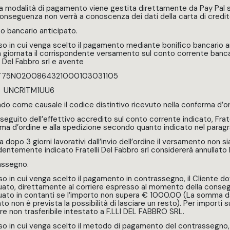
 modalità di pagamento viene gestita direttamente da Pay Pal se
 conseguenza non verrà a conoscenza dei dati della carta di credito
co bancario anticipato.
so in cui venga scelto il pagamento mediante bonifico bancario ant
 giornata il corrispondente versamento sul conto corrente banca
i Del Fabbro srl e avente
IT75N0200864321000103031105
 UNCRITM1UU6
ndo come causale il codice distintivo ricevuto nella conferma d’o
seguito dell’effettivo accredito sul conto corrente indicato, Fratel
ma d’ordine e alla spedizione secondo quanto indicato nel paragra
a dopo 3 giorni lavorativi dall’invio dell’ordine il versamento non
entemente indicato Fratelli Del Fabbro srl considererà annullato l
assegno.
so in cui venga scelto il pagamento in contrassegno, il Cliente dovr
uato, direttamente al corriere espresso al momento della conse
uato in contanti se l’importo non supera € 1000.00 (La somma da
nto non è prevista la possibilità di lasciare un resto). Per import
are non trasferibile intestato a F.LLI DEL FABBRO SRL.
so in cui venga scelto il metodo di pagamento del contrassegno, 