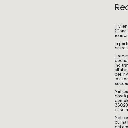
Re
Il Cli
(Consu
eserci
In par
entro i
Il rec
decade
inoltr
all’al
dell’i
lo ste
succes
Nel ca
dovrà 
complet
33028 
caso n
Nel cas
cui ha
dei co