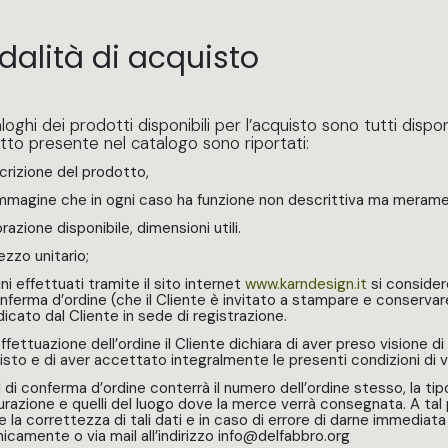
alità di acquisto
loghi dei prodotti disponibili per l’acquisto sono tutti dispon
tto presente nel catalogo sono riportati:
crizione del prodotto,
immagine che in ogni caso ha funzione non descrittiva ma merame
razione disponibile, dimensioni utili.
rezzo unitario;
ini effettuati tramite il sito internet
www.karndesign.it
si considere
nferma d’ordine (che il Cliente è invitato a stampare e conservare) d
dicato dal Cliente in sede di registrazione.
ffettuazione dell’ordine il Cliente dichiara di aver preso visione d
isto e di aver accettato integralmente le presenti condizioni di v
 di conferma d’ordine conterrà il numero dell’ordine stesso, la tipolo
turazione e quelli del luogo dove la merce verrà consegnata. A tal p
 la correttezza di tali dati e in caso di errore di darne immediata
nicamente o via mail all’indirizzo info@delfabbro.org