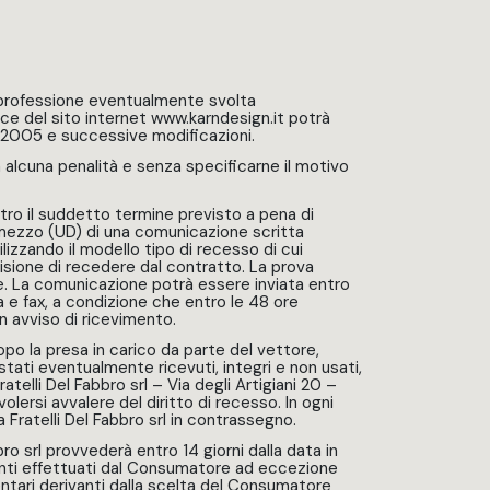
lla professione eventualmente svolta
rce del sito internet www.karndesign.it potrà
06/2005 e successive modificazioni.
a alcuna penalità e senza specificarne il motivo
tro il suddetto termine previsto a pena di
olmezzo (UD) di una comunicazione scritta
izzando il modello tipo di recesso di cui
ecisione di recedere dal contratto. La prova
ale. La comunicazione potrà essere inviata entro
e fax, a condizione che entro le 48 ore
 avviso di ricevimento.
opo la presa in carico da parte del vettore,
tati eventualmente ricevuti, integri e non usati,
atelli Del Fabbro srl – Via degli Artigiani 20 –
lersi avvalere del diritto di recesso. In ogni
a Fratelli Del Fabbro srl in contrassegno.
bbro srl provvederà entro 14 giorni dalla data in
enti effettuati dal Consumatore ad eccezione
ntari derivanti dalla scelta del Consumatore