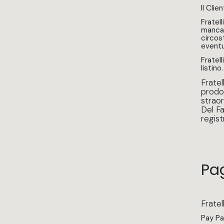
Il Cli
Fratell
mancat
circos
eventu
Fratell
listino
Fratel
prodo
straor
Del Fa
regist
Pa
Fratel
Pay Pal