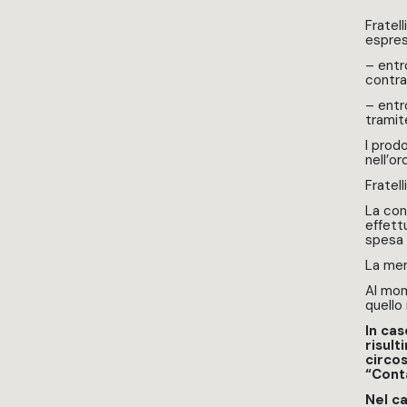
Fratel
espres
– entro
contr
– entr
tramit
I prod
nell’o
Fratell
La cons
effett
spesa 
La mer
Al mom
quello 
In cas
risult
circos
“Cont
Nel ca