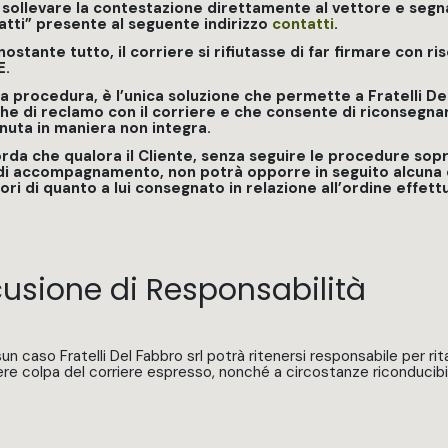
 sollevare la contestazione direttamente al vettore e segna
atti” presente al seguente indirizzo
contatti
.
ostante tutto, il corriere si rifiutasse di far firmare con r
E.
 procedura, è l’unica soluzione che permette a Fratelli De
che di reclamo con il corriere e che consente di riconseg
nuta in maniera non integra.
orda che qualora il Cliente, senza seguire le procedure sop
 di accompagnamento, non potrà opporre in seguito alcuna c
ori di quanto a lui consegnato in relazione all’ordine effett
usione di Responsabilità
sun caso Fratelli Del Fabbro srl potrà ritenersi responsabile per 
ere colpa del corriere espresso, nonché a circostanze riconducibil