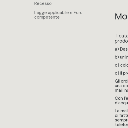
Recesso
Legge applicabile e Foro
Mod
competente
I cata
prodo
a) Des
b) un’
c) colo
c) il p
Gli ord
una co
mail in
Con l’e
d’acqu
La mail
di fat
sempre
telefo