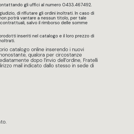
 contattando gli uffici al numero 0433.467492.
udizio, di rifiutare gli ordini inoltrati. In caso di
on potrà vantare a nessun titolo, per tale
acontrattuali, salvo il rimborso delle somme
prodotti inseriti nel catalogo e il loro prezzo di
oltrati.
rio catalogo online inserendo i nuovi
ononostante, qualora per circostanze
diatamente dopo l’invio dell’ordine, Fratelli
rizzo mail indicato dallo stesso in sede di
to.