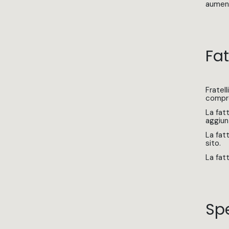
aument
Fat
Fratel
compren
La fatt
aggiun
La fatt
sito.
La fat
Sp