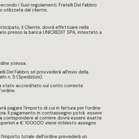
condo i Suoi regolamenti. Fratelli Del Fabbro
 utilizzata dal cliente.
icipato, il Cliente, dovrà effettuare nella
rio presso la banca UNICREDIT SPA, intestato a
rdine stessa.
li Del Fabbro srl provvederà all’invio della
fo n. 5 (Spedizioni).
 sia stato accreditato sul conto corrente
’ordine.
à pagare l’importo di cui in fattura per l’ordine
gna. Il pagamento in contrassegno potrà essere
 corrispondere al corriere dovrà essere esatta
i superiori a € 1000.00 viene richiesto assegno
l’importo totale dell’ordine prevederà un