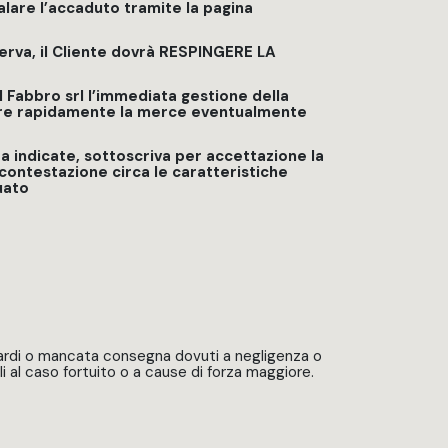
lare l’accaduto tramite la pagina
iserva, il Cliente dovrà RESPINGERE LA
l Fabbro srl l’immediata gestione della
nare rapidamente la merce eventualmente
ra indicate, sottoscriva per accettazione la
ontestazione circa le caratteristiche
uato
ritardi o mancata consegna dovuti a negligenza o
i al caso fortuito o a cause di forza maggiore.