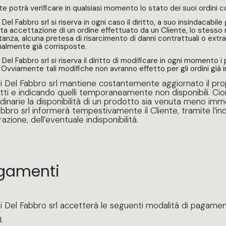
ente potrà verificare in qualsiasi momento lo stato dei suoi ordini
i Del Fabbro srl si riserva in ogni caso il diritto, a suo insindacabile gi
a accettazione di un ordine effettuato da un Cliente, lo stesso n
tanza, alcuna pretesa di risarcimento di danni contrattuali o extr
almente già corrisposte.
i Del Fabbro srl si riserva il diritto di modificare in ogni momento i 
. Ovviamente tali modifiche non avranno effetto per gli ordini già in
li Del Fabbro srl mantiene costantemente aggiornato il prop
tti e indicando quelli temporaneamente non disponibili. Ci
dinarie la disponibilità di un prodotto sia venuta meno imme
bbro srl informerà tempestivamente il Cliente, tramite l’indi
razione, dell’eventuale indisponibilità.
gamenti
li Del Fabbro srl accetterà le seguenti modalità di pagamen
.