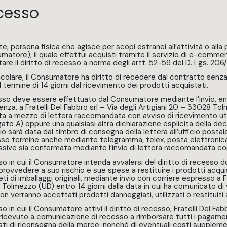
cesso
ente, persona fisica che agisce per scopi estranei all’attività o a
matore), il quale effettui acquisti tramite il servizio di e-comme
tare il diritto di recesso a norma degli artt. 52-59 del D. Lgs. 2
ticolare, il Consumatore ha diritto di recedere dal contratto senz
l termine di 14 giorni dal ricevimento dei prodotti acquistati.
esso deve essere effettuato dal Consumatore mediante l’invio, en
nza, a Fratelli Del Fabbro srl – Via degli Artigiani 20 – 33028 T
ata a mezzo di lettera raccomandata con avviso di ricevimento util
legato A) oppure una qualsiasi altra dichiarazione esplicita della d
nvio sarà data dal timbro di consegna della lettera all’ufficio post
sso termine anche mediante telegramma, telex, posta elettronica 
sive sia confermata mediante l’invio di lettera raccomandata con
so in cui il Consumatore intenda avvalersi del diritto di recesso d
provvedere a suo rischio e sue spese a restituire i prodotti acquis
i di imballaggi originali, mediante invio con corriere espresso a Fr
Tolmezzo (UD) entro 14 giorni dalla data in cui ha comunicato di vo
on verranno accettati prodotti danneggiati, utilizzati o restituiti 
o in cui il Consumatore attivi il diritto di recesso, Fratelli Del Fa
 ricevuto a comunicazione di recesso a rimborsare tutti i pagam
sti di riconsegna della merce, nonché di eventuali costi suppleme