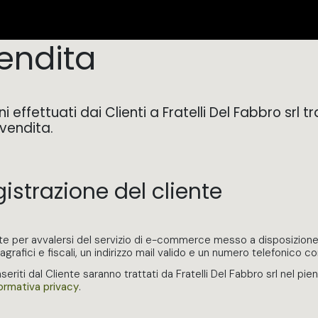
SHOP
CERTIFICATION
FIND US
Appointment
vendita
ini effettuati dai Clienti a Fratelli Del Fabbro srl
 vendita.
istrazione del cliente
nte per avvalersi del servizio di e-commerce messo a disposizione da
agrafici e fiscali, un indirizzo mail valido e un numero telefonico c
inseriti dal Cliente saranno trattati da Fratelli Del Fabbro srl nel
formativa privacy
.