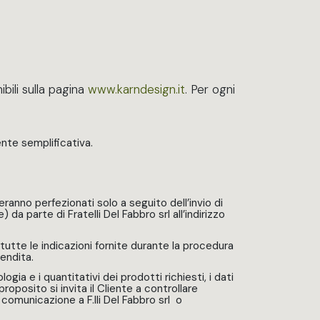
ibili sulla pagina
www.karndesign.it
. Per ogni
nte semplificativa.
ranno perfezionati solo a seguito dell’invio di
a parte di Fratelli Del Fabbro srl all’indirizzo
i tutte le indicazioni fornite durante la procedura
endita.
gia e i quantitativi dei prodotti richiesti, i dati
roposito si invita il Cliente a controllare
 comunicazione a F.lli Del Fabbro srl o