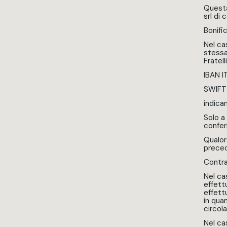
Questa
srl di
Bonifi
Nel ca
stessa
Fratell
IBAN 
SWIFT
indica
Solo a 
confer
Qualor
preced
Contr
Nel ca
effett
effett
in qua
circol
Nel ca