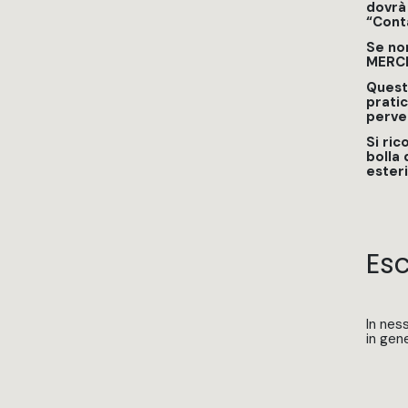
dovrà
“Cont
Se non
MERC
Questa
prati
perve
Si ric
bolla
esteri
Esc
In nes
in gen