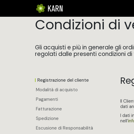
Skip to Content
STARTSEITE
THE COMPANY
Condizioni di 
Gli acquisti e più in generale gli ord
regolati dalle presenti condizioni di
Reg
Registrazione del cliente
Modalità di acquisto
Pagamenti
Il Clie
dati an
Fatturazione
I dati 
Spedizione
nell’
in
Escusione di Responsabilità