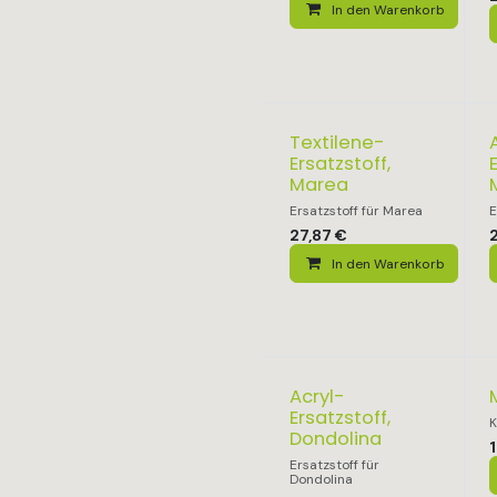
In den Warenkorb
Textilene-
Ersatzstoff,
Marea
Ersatzstoff für Marea
E
27,87
€
In den Warenkorb
Acryl-
Ersatzstoff,
K
Dondolina
1
Ersatzstoff für
Dondolina