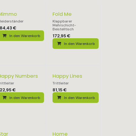
Mimmo
Fold Me
leiderständer
Klappbarer
Mehrschicht-
184,43
€
Beistelltisch
172,95
€
In den Warenkorb
In den Warenkorb
Happy Numbers
Happy Lines
rittleiter
Trittleiter
122,95
€
81,15
€
In den Warenkorb
In den Warenkorb
Star
Home