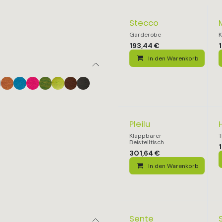
Stecco
Garderobe
K
193,44
€
In den Warenkorb
Pleilu
Klappbarer
T
Beistelltisch
301,64
€
In den Warenkorb
Sente