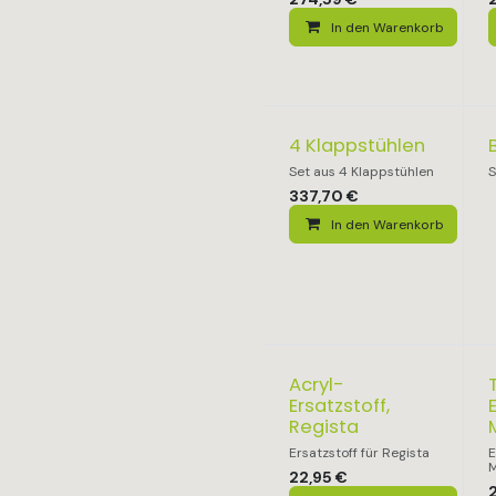
In den Warenkorb
4 Klappstühlen
Set aus 4 Klappstühlen
S
337,70
€
In den Warenkorb
Acryl-
Ersatzstoff,
Regista
Ersatzstoff für Regista
E
M
22,95
€