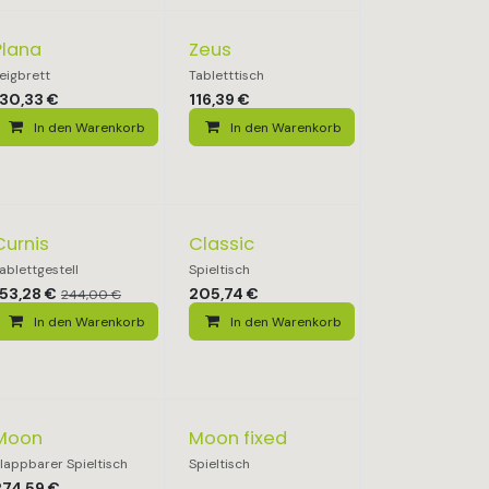
Plana
Zeus
eigbrett
Tabletttisch
130,33
€
116,39
€
In den Warenkorb
In den Warenkorb
Curnis
Classic
ablettgestell
Spieltisch
153,28
€
205,74
€
244,00
€
In den Warenkorb
In den Warenkorb
Moon
Moon fixed
lappbarer Spieltisch
Spieltisch
274,59
€