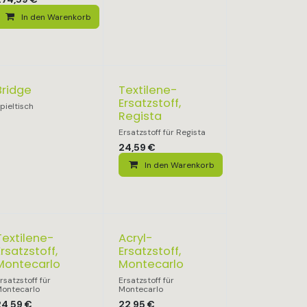
In den Warenkorb
Bridge
Textilene-
Ersatzstoff,
pieltisch
Regista
Ersatzstoff für Regista
24,59
€
In den Warenkorb
Textilene-
Acryl-
Ersatzstoff,
Ersatzstoff,
Montecarlo
Montecarlo
rsatzstoff für
Ersatzstoff für
ontecarlo
Montecarlo
24,59
€
22,95
€