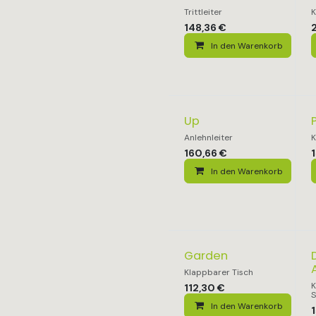
Trittleiter
K
148,36
€
In den Warenkorb
Up
Anlehnleiter
K
160,66
€
In den Warenkorb
Garden
Klappbarer Tisch
K
112,30
€
S
In den Warenkorb