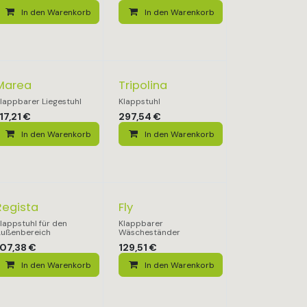
In den Warenkorb
In den Warenkorb
Marea
Tripolina
lappbarer Liegestuhl
Klappstuhl
17,21
€
297,54
€
In den Warenkorb
In den Warenkorb
Regista
Fly
lappstuhl für den
Klappbarer
ußenbereich
Wäscheständer
107,38
€
129,51
€
In den Warenkorb
In den Warenkorb