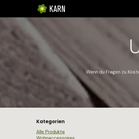
Zum Inhalt springen
STARTSEITE
DAS UNTERNE
Wenn du Fragen zu Kosten
Kategorien
Alle Produkte
Wohnaccessoires