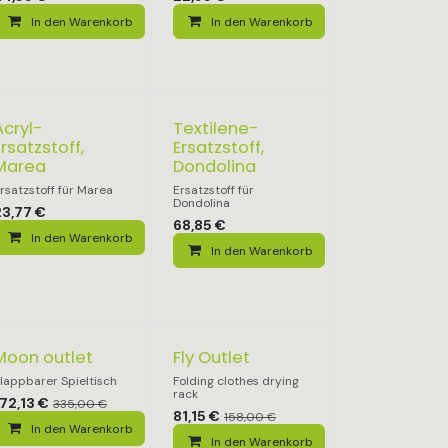
In den Warenkorb
In den Warenkorb
Acryl-
Textilene-
Ersatzstoff,
Ersatzstoff,
Marea
Dondolina
rsatzstoff für Marea
Ersatzstoff für
Dondolina
23,77
€
68,85
€
In den Warenkorb
In den Warenkorb
Moon outlet
Fly Outlet
lappbarer Spieltisch
Folding clothes drying
rack
72,13
€
335,00
€
81,15
€
158,00
€
In den Warenkorb
In den Warenkorb