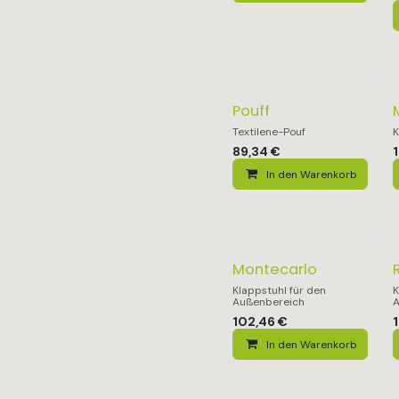
Pouff
Textilene-Pouf
K
89,34
€
1
In den Warenkorb
Montecarlo
Klappstuhl für den
K
Außenbereich
A
102,46
€
In den Warenkorb