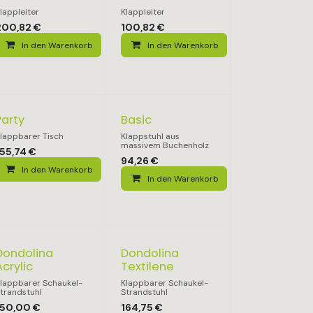
lappleiter
Klappleiter
200,82
€
100,82
€
In den Warenkorb
In den Warenkorb
Party
Basic
lappbarer Tisch
Klappstuhl aus
massivem Buchenholz
155,74
€
94,26
€
In den Warenkorb
In den Warenkorb
Dondolina
Dondolina
Acrylic
Textilene
lappbarer Schaukel-
Klappbarer Schaukel-
trandstuhl
Strandstuhl
150,00
€
164,75
€