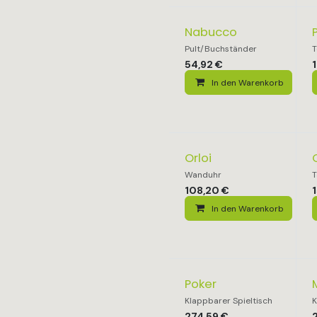
Nabucco
Pult/Buchständer
T
54,92
€
In den Warenkorb
Orloi
Wanduhr
T
108,20
€
In den Warenkorb
Poker
Klappbarer Spieltisch
K
274,59
€