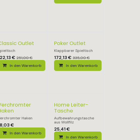
Classic Outlet
Poker Outlet
pieltisch
Klappbarer Spieltisch
22,13
€
172,13
€
251,00
€
335,00
€
In den Warenkorb
In den Warenkorb
Verchromter
Home Leiter-
Haken
Tasche
erchromter Haken
Aufbewahrungstasche
aus Wollfilz
18,03
€
25,41
€
In den Warenkorb
In den Warenkorb