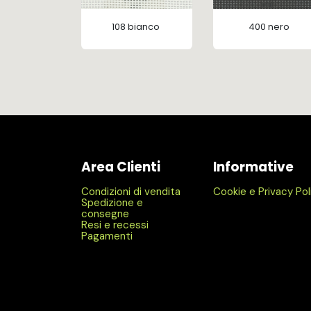
108 bianco
400 nero
Area Clienti
Informative
Condizioni di vendita
Cookie e Privacy Pol
Spedizione e
consegne
Resi e recessi
Pagamenti