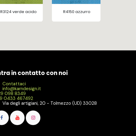
R3124 verde acido
R4150 azzurro
ntra in contatto con noi
Contattaci
info@karndesign.it
9 098 8349
9 0433 467492
Via degli artigiani, 20 - Tolmezzo (UD) 33028