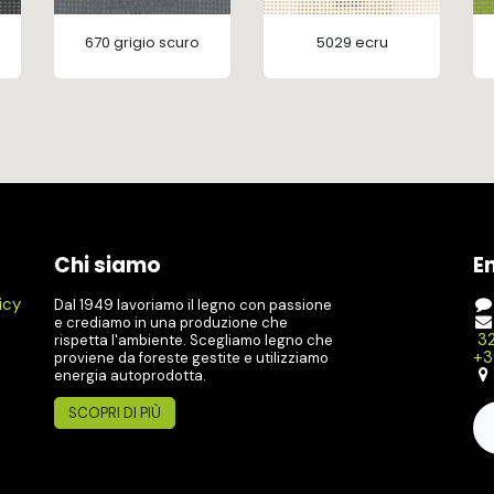
670 grigio scuro
5029 ecru
Chi siamo
E
icy
Dal 1949 lavoriamo il legno con passione
e crediamo in una produzione che
32
rispetta l'ambiente. Scegliamo legno che
+3
proviene da foreste gestite e utilizziamo
energia autoprodotta.
SCOPRI DI PIÙ