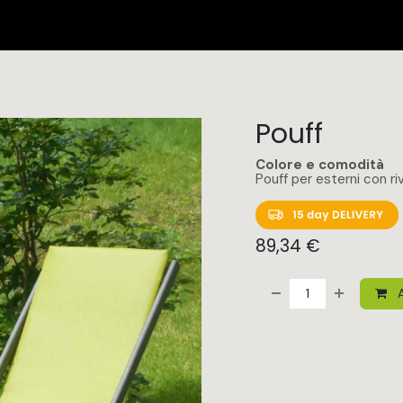
I PRODOTTI
CERTIFICAZIONI
DOVE SIAMO
Appuntame
Pouff
Colore e comodità
Pouff per esterni con r
89,34
€
A