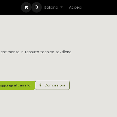
nto
Italiano
Accedi
ivestimento in tessuto tecnico textilene.
ggiungi al carrello
Compra ora