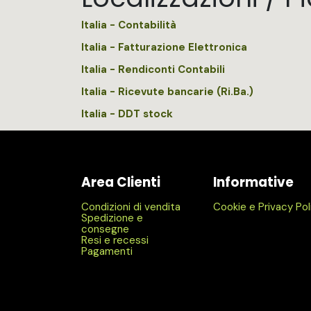
Italia - Contabilità
Italia - Fatturazione Elettronica
Italia - Rendiconti Contabili
Italia - Ricevute bancarie (Ri.Ba.)
Italia - DDT stock
Area Clienti
Informative
Condizioni di vendita
Cookie e Privacy Pol
Spedizione e
consegne
Resi e recessi
Pagamenti