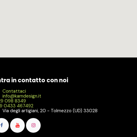
ntra in contatto con noi
Contattaci
info@karndesign.it
9 098 8349
9 0433 467492
Via degli artigiani, 20 - Tolmezzo (UD) 33028