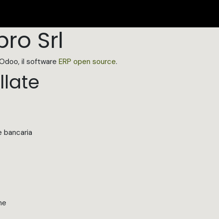
I PRODOTTI
CERTIFICAZIONI
DOVE SIAMO
Appuntame
bro Srl
i Odoo, il software
ERP open source
.
llate
e bancaria
he