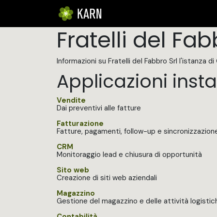
Passa al contenuto
HOME
L'AZIENDA
I NOSTR
Fratelli del Fab
Informazioni su Fratelli del Fabbro Srl l'istanza d
Applicazioni insta
Vendite
Dai preventivi alle fatture
Fatturazione
Fatture, pagamenti, follow-up e sincronizzazion
CRM
Monitoraggio lead e chiusura di opportunità
Sito web
Creazione di siti web aziendali
Magazzino
Gestione del magazzino e delle attività logistic
Contabilità