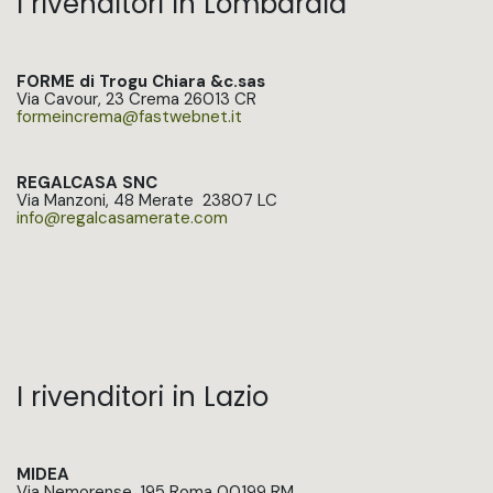
I rivenditori in Lombardia
FORME di Trogu Chiara &c.sas
Via Cavour, 23 Crema 26013 CR
formeincrema@fastwebnet.it
REGALCASA SNC
Via Manzoni, 48 Merate 23807 LC
info@regalcasamerate.com
I rivenditori in Lazio
MIDEA
Via Nemorense, 195 Roma 00199 RM