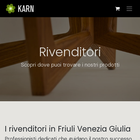
Passa al contenuto
Rivenditori
Scopri dove puoi trovare i nostri prodotti
I rivenditori in Friuli Venezia Giulia
Professionisti dedicati che guidano il nostro successo