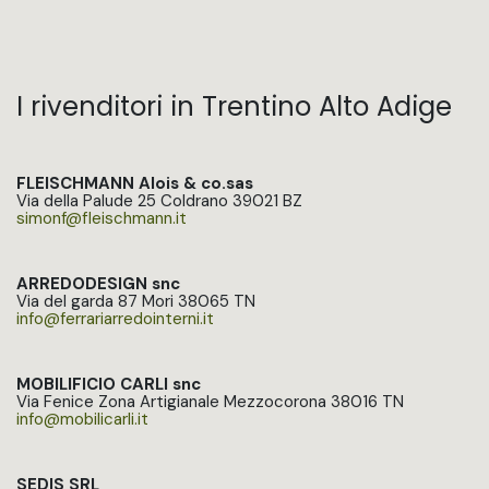
I rivenditori in Trentino Alto Adige
FLEISCHMANN Alois & co.sas
Via della Palude 25 Coldrano 39021 BZ
simonf@fleischmann.it​
ARREDODESIGN snc
Via del garda 87 Mori 38065 TN
info@ferrariarredointerni.it
MOBILIFICIO CARLI snc
Via Fenice Zona Artigianale Mezzocorona 38016 TN
info@mobilicarli.it​
SEDIS SRL