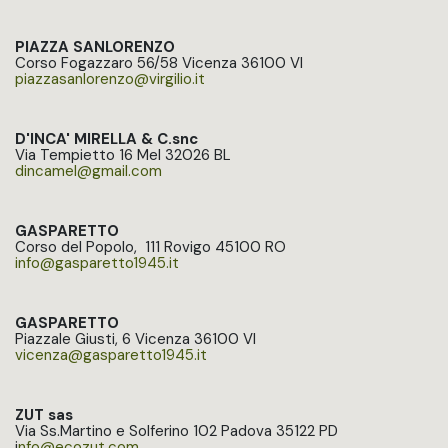
PIAZZA SANLORENZO
Corso Fogazzaro 56/58 Vicenza 36100 VI
piazzasanlorenzo@virgilio.it
D'INCA' MIRELLA & C.snc
Via Tempietto 16 Mel 32026 BL
dincamel@gmail.com
GASPARETTO
Corso del Popolo, 111 Rovigo 45100 RO
info@gasparetto1945.it
GASPARETTO
Piazzale Giusti, 6 Vicenza 36100 VI
vicenza@gasparetto1945.it
ZUT sas
Via Ss.Martino e Solferino 102 Padova 35122 PD
i
nfo@ecozut.com​