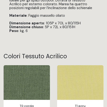
Ideale per gli spazi outdoor. Dotata di tessuto
Acrilico per esterno colorato. Marea ha quattro
posizioni regolabili per l’inclinazione dello schienale
Materiale
: Faggio massello oliato
Dimensione aperto
: 105P x 70L x 80/115H
Dimensione chiuso
: 5P x 72L x 80/151H
Peso
: kg. 6
Colori Tessuto Acrilico
T0 corda
T1 ecru