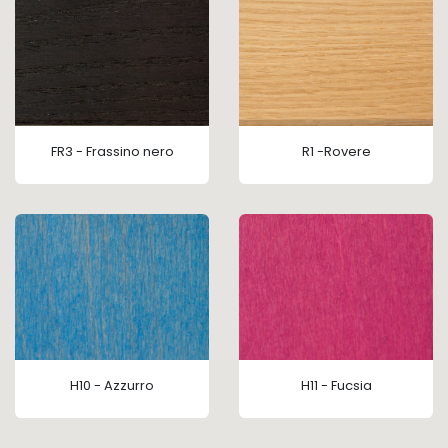
FR3 - Frassino nero
R1 -Rovere
H10 - Azzurro
H11 - Fucsia