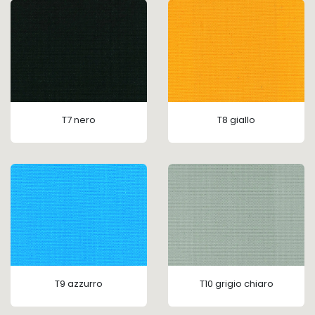
T7 nero
T8 giallo
T9 azzurro
T10
grigio chiaro